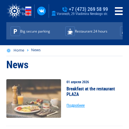
+7 (473) 269 58 99
Ru
En
Voronezh, 29 Vladimira Nevskogo str.
Big secure parking
Restaurant 24 hours
News
Home
News
01 апреля 2026
Breakfast at the restaurant
PLAZA
Подробнее